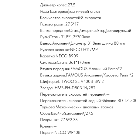
Диаметр колес:27.5
Рама (материал):магниевый сплав
Количество скоростей:8 скорости
Размер рамы :27.5*17
Вилка передняя:Сталь/амортиза?тор/регулируемый
Руль:Сталь 31.8*1.2*700mm
Вынос:Алюминий/диаметр 31.8mm длина 80mm
Рулевая колонка:NECO H117MP
Каретка:NECO B909
Система:Сталь 36T*170mm
Втулка передняя:FAMOUS Алюминий Perrin*2
Втулка задняя:FAMOUS Алюминий/Кассета Perrin*2
Шифтеры:L-TWOO SL-V4008-8W-2
Звезда: HMS-FH-D803 14/28T
Переключатель скоростей передний:—
Переключатель скоростей задний:Shimano RD TZ-50
Тормоза:Механический дисковый тормоз
Обод:Двойной,алюминий/27.5
Покрышки: 27.5*2.35
Крылья:—
Педали:NECO WP408