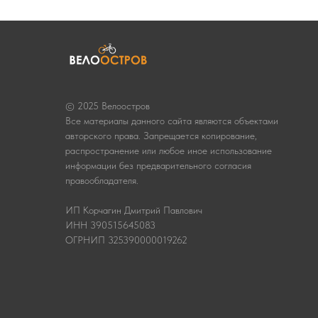
© 2025 Велоостров
Все материалы данного сайта являются объектами
авторского права. Запрещается копирование,
распространение или любое иное использование
информации без предварительного согласия
правообладателя.
ИП Корчагин Дмитрий Павлович
ИНН 390515645083
ОГРНИП 325390000019262