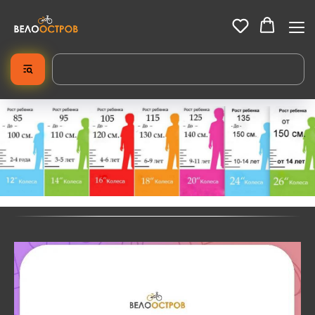
Купить безопасный детский велосипед: каталог и цены
У нас можно
купить детский велосипед
на любой возраст и
рост. Актуальная
цена
, большой выбор моделей на колесах 14,
16, 18 и 20 дюймов, сервис и гарантия.