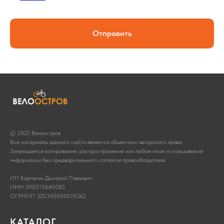
Отправить
© 2025 Велоостров
Все материалы данного сайта являются объектами авторского права.
Запрещается копирование, распространение или любое иное использование
информации без предварительного согласия правообладателя.
ИП Корчагин Дмитрий Павлович
ИНН 390515645083
ОГРНИП 325390000019262
КАТАЛОГ