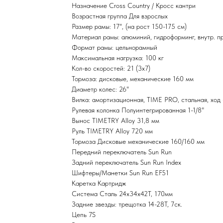
Назначение Cross Country / Кросс кантри
Возрастная группа Для взрослых
Размер рамы: 17", (на рост 150-175 см)
Материал рамы: алюминий, гидроформинг, внутр. п
Формат рамы: цельнорамный
Максимальная нагрузка: 100 кг
Кол-во скоростей: 21 (3х7)
Тормоза: дисковые, механические 160 мм
Диаметр колес: 26"
Вилка: амортизационная, TIME PRO, стальная, ход
Рулевая колонка Полуинтегрированная 1-1/8"
Вынос TIMETRY Alloy 31,8 мм
Руль TIMETRY Alloy 720 мм
Тормоза Дисковые механические 160/160 мм
Передний переключатель Sun Run
Задний переключатель Sun Run Index
Шифтеры/Манетки Sun Run EF51
Каретка Картридж
Система Сталь 24x34x42T, 170мм
Задние звезды: трещотка 14-28T, 7ск.
Цепь 7S