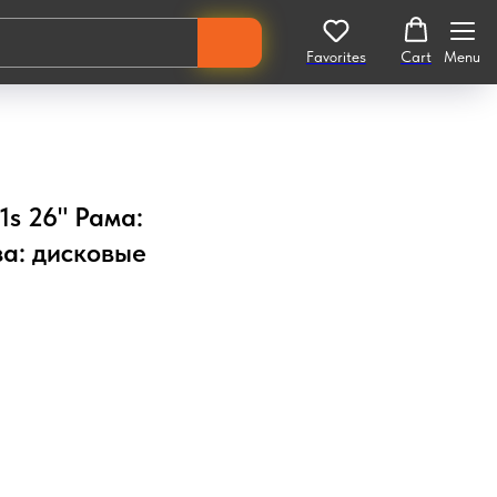
Favorites
Cart
Menu
1s 26" Рама:
а: дисковые