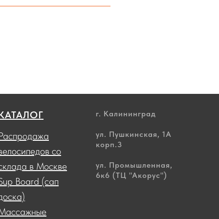
КАТАЛОГ
г. Калининград
ул. Пушкинская, 1А
Распродажа
корп.3
велосипедов со
склада в Москве
ул. Промышленная,
6к6 (ТЦ "Акорус")
Sup Board (сап
доска)
Массажные