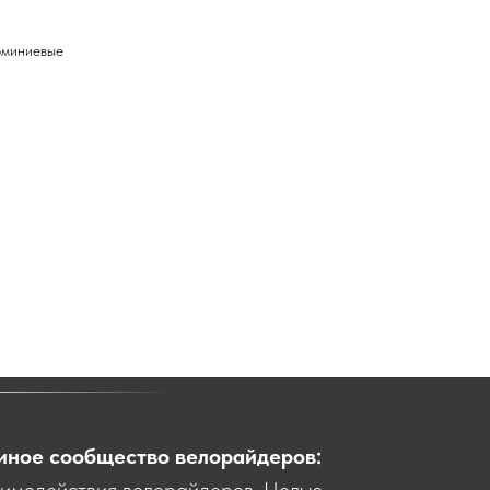
юминиевые
иное сообщество велорайдеров:
аимодействия велорайдеров. Целью