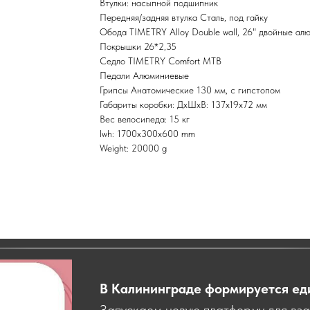
Втулки: насыпной подшипник
Передняя/задняя втулка Сталь, под гайку
Обода TIMETRY Alloy Double wall, 26" двойные ал
Покрышки 26*2,35
Седло TIMETRY Comfort MTB
Педали Алюминиевые
Грипсы Анатомические 130 мм, с гипстопом
Габариты коробки: ДxШxВ: 137x19x72 мм
Вес велосипеда: 15 кг
lwh: 1700x300x600 mm
Weight: 20000 g
В Калининграде формируется ед
Запускаем новую платформу для вз