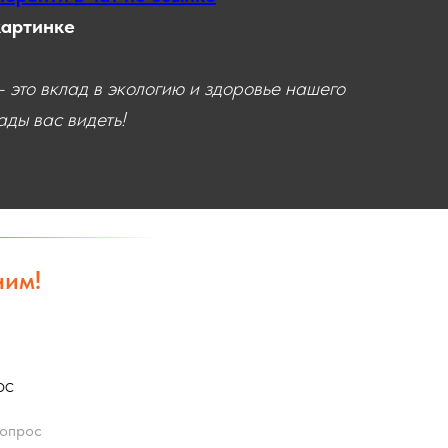
картинке
 это вклад в экологию и здоровье нашего
ды вас видеть!
ним!
ос