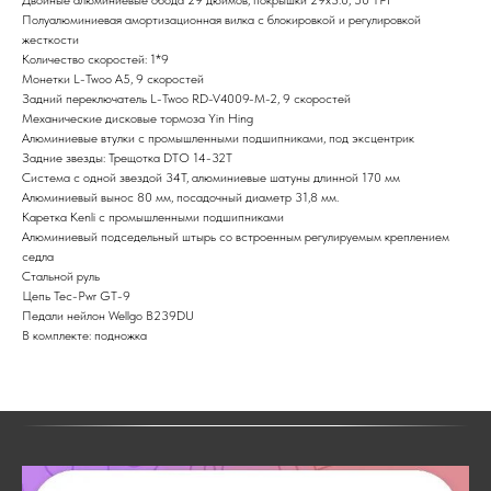
Полуалюминиевая амортизационная вилка с блокировкой и регулировкой
жесткости
Количество скоростей: 1*9
Монетки L-Twoo A5, 9 скоростей
Задний переключатель L-Twoo RD-V4009-M-2, 9 скоростей
Механические дисковые тормоза Yin Hing
Алюминиевые втулки с промышленными подшипниками, под эксцентрик
Задние звезды: Трещотка DTO 14-32T
Система с одной звездой 34Т, алюминиевые шатуны длинной 170 мм
Алюминиевый вынос 80 мм, посадочный диаметр 31,8 мм.
Каретка Kenli c промышленными подшипниками
Алюминиевый подседельный штырь со встроенным регулируемым креплением
седла
Стальной руль
Цепь Tec-Pwr GT-9
Педали нейлон Wellgo B239DU
В комплекте: подножка