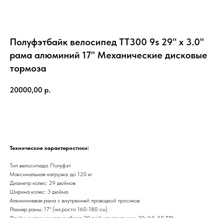
Полуфэтбайк велосипед TT300 9s 29" х 3.0"
рама алюминий 17" Механические дисковые
тормоза
20000,00
р.
В корзину
Технические характеристики:
Тип велосипеда: Полуфэт
Максимальная нагрузка: до 120 кг
Диаметр колес: 29 дюймов
Ширина колес: 3 дюйма
Алюминиевая рама с внутренней проводкой тросиков
Размер рамы: 17" (на росто 160-180 см)
Двойные алюминиевые обода 29 дюймов, покрышки 29х3.0, 50 TPI