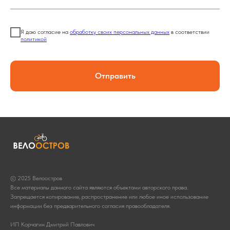
Я даю согласие на
обработку своих персональных данных
в соответствии
политикой
Отправить
© 2025 Велоостров
Все материалы данного сайта являются объектами авторского права.
Запрещается копирование, распространение или любое иное использование
информации без предварительного согласия правообладателя.
ИП Корчагин Дмитрий Павлович