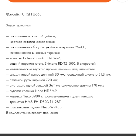
Фэтбайк FUHSI FU663
Характеристики:
— алюминиевая рама 19 дюймов;
— жесткая металлическая вилка;
— алюминиевые обода 26 дюймов, покрышки 26х4,0;
— механические дисковые тормоза;
— манетка L-Twoo SL-V4008-8W-2;
— задний переключатель Shimano RD TZ-500, 8 скоростей;
— металлические втулка с промышленными подшипниками;
— алюминиевый вынос длинной 80 мм, посадочный диаметр 31,8 мм.;
— стальной руль шириной 720 мм;
— система с одной звездой 36T, металлические шатуны 170 мм.;
— рулевая колонка Neco H115MP
— каретка Neco B909 с промышленными подшипниками;
— трещотка HMS-FH-D803 14-28T;
— пластиковые педали Neco WP408.
В комплектацию входит: подножка.