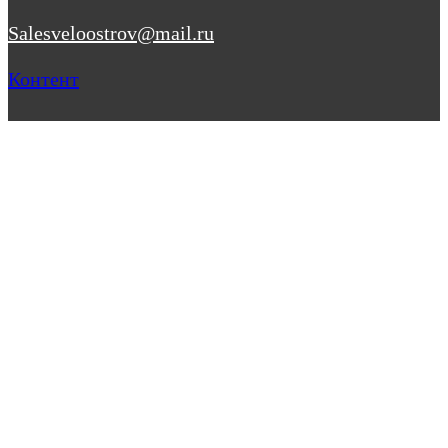
Salesveloostrov@mail.ru
Контент