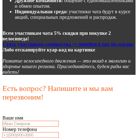
Дружное комьюнити:
общение с единомышленниками
и обмен опытом.
Индивидуальная среда:
участники чата будут в курсе
акций, специальных предложений и распродаж.
Всем участникам чата 5% скидки при покупке 2
велосипеда!
Стать участником сообщества >> перейти в чат по ссылке
Либо отсканируйте куар-код на картинке
Развитие велосипедного движения — это вклад в экологию и
здоровье нашего региона. Присоединяйтесь, будем рады вас
видеть!
Есть вопрос? Напишите и мы вам
перезвоним!
Ваше имя
Номер телефона