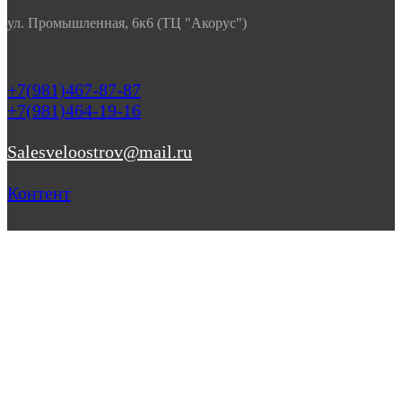
ул. Промышленная, 6к6 (ТЦ "Акорус")
+7(981)467-87-87
+7(981)464-19-16
Salesveloostrov@mail.ru
Контент