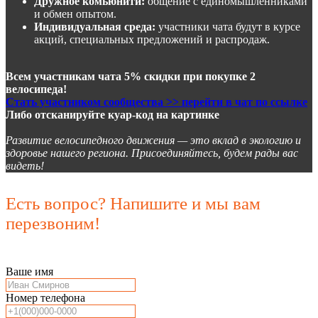
Дружное комьюнити:
общение с единомышленниками
и обмен опытом.
Индивидуальная среда:
участники чата будут в курсе
акций, специальных предложений и распродаж.
Всем участникам чата 5% скидки при покупке 2
велосипеда!
Стать участником сообщества >> перейти в чат по ссылке
Либо отсканируйте куар-код на картинке
Развитие велосипедного движения — это вклад в экологию и
здоровье нашего региона. Присоединяйтесь, будем рады вас
видеть!
Есть вопрос? Напишите и мы вам
перезвоним!
Ваше имя
Номер телефона