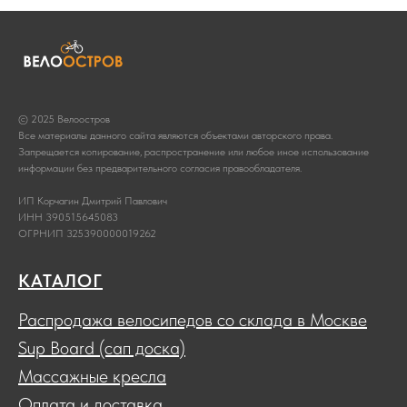
© 2025 Велоостров
Все материалы данного сайта являются объектами авторского права.
Запрещается копирование, распространение или любое иное использование
информации без предварительного согласия правообладателя.
ИП Корчагин Дмитрий Павлович
ИНН 390515645083
ОГРНИП 325390000019262
КАТАЛОГ
Распродажа велосипедов со склада в Москве
Sup Board (сап доска)
Массажные кресла
Оплата и доставка