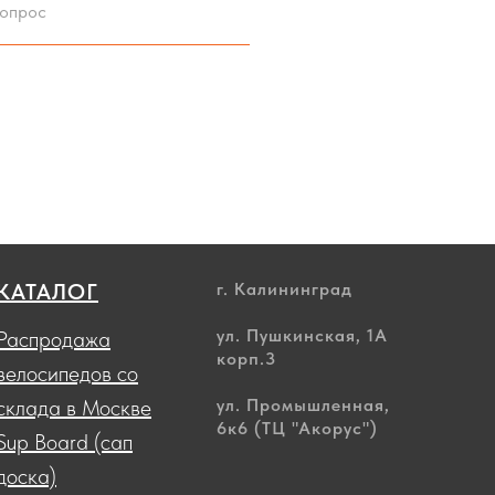
КАТАЛОГ
г. Калининград
ул. Пушкинская, 1А
Распродажа
корп.3
велосипедов со
склада в Москве
ул. Промышленная,
6к6 (ТЦ "Акорус")
Sup Board (сап
доска)