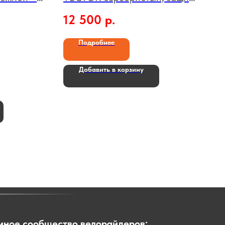
А-тип, тормоз нож., крылья и
12 500
р.
багажник чёрн.
Подробнее
Добавить в корзину
иное сообщество велорайдеров: