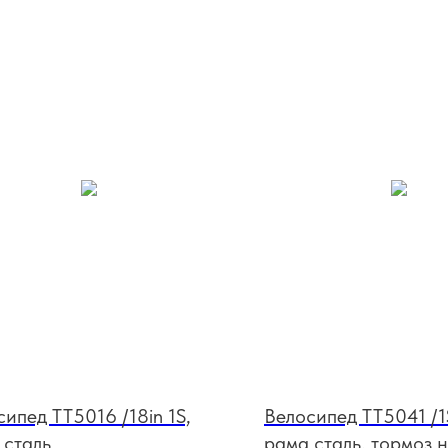
ипед TT5016 /18in 1S,
Велосипед TT5041 /1S
 сталь
рама сталь, тормоз 