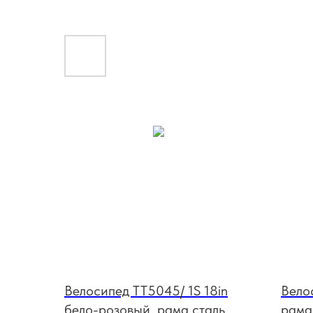
Велосипед TT5045/ 1S 18in
Велос
бело-розовый, рама сталь,
рама