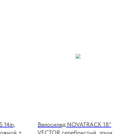
 14in,
Велосипед NOVATRACK 18"
ножной +
VECTOR серебристый, защита