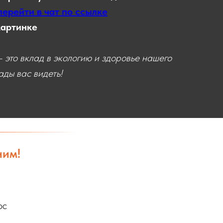
перейти в чат по ссылке
картинке
 это вклад в экологию и здоровье нашего
ды вас видеть!
ним!
ос