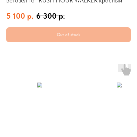
Беговел 16" RUSH HOUR WALKER красный
5 100
р.
6 300
р.
Out of stock