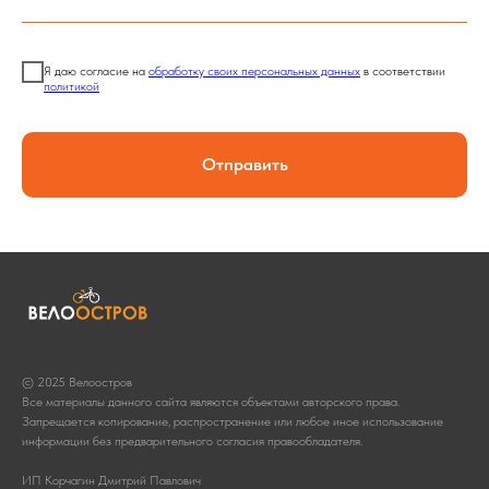
Я даю согласие на
обработку своих персональных данных
в соответствии
политикой
Отправить
© 2025 Велоостров
Все материалы данного сайта являются объектами авторского права.
Запрещается копирование, распространение или любое иное использование
информации без предварительного согласия правообладателя.
ИП Корчагин Дмитрий Павлович