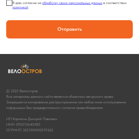
Я даю согласие на
обработку своих персональных данных
в соответствии
политикой
Отправить
© 2025 Велоостров
Все материалы данного сайта являются объектами авторского права.
Запрещается копирование, распространение или любое иное использование
информации без предварительного согласия правообладателя.
ИП Корчагин Дмитрий Павлович
ИНН 390515645083
ОГРНИП 325390000019262