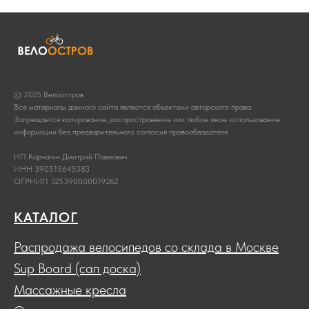
© 2025 Велоостров
Все материалы данного сайта являются объектами авторского права.
Запрещается копирование, распространение или любое иное использование
информации без предварительного согласия правообладателя.
ИП Корчагин Дмитрий Павлович
ИНН 390515645083
ОГРНИП 325390000019262
КАТАЛОГ
Распродажа велосипедов со склада в Москве
Sup Board (сап доска)
Массажные кресла