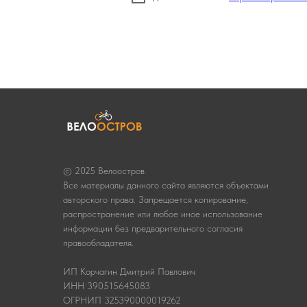
© 2025 Велоостров
Все материалы данного сайта являются объектами
авторского права. Запрещается копирование,
распространение или любое иное использование
информации без предварительного согласия
правообладателя.
ИП Корчагин Дмитрий Павлович
ИНН 390515645083
ОГРНИП 325390000019262