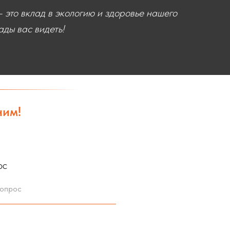
 это вклад в экологию и здоровье нашего
ды вас видеть!
ним!
ос