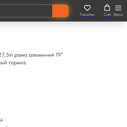
Favorites
Cart
Menu
27,5in рама алюминий 19"
вый тормоз
ий