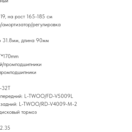
мный
19, на рост 165-185 см
й/амортизатор/регулировка
р 31.8мм, длина 90мм
2T*170mm
ий/промподшипники
/промподшипники
4-32T
й передний: L-TWOO/FD-V5009L
й задний: L-TWOO/RD-V4009-M-2
дисковый тормоз
2.35