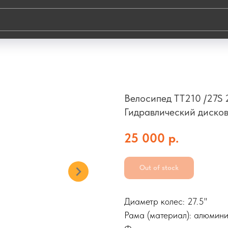
Велосипед TT210 /27S 
Гидравлический диско
25 000
р.
Out of stock
Диаметр колес: 27.5"
Рама (материал): алюмин