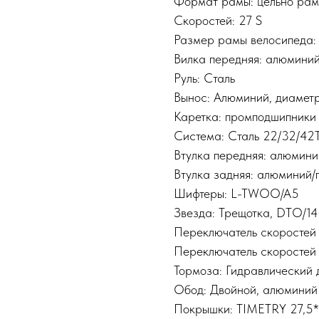
Формат рамы: цельно ра
Скоростей: 27 S
Размер рамы велосипеда: 
Вилка передняя: алюмини
Руль: Сталь
Вынос: Алюминий, диамет
Каретка: промподшипники
Система: Сталь 22/32/4
Втулка передняя: алюмин
Втулка задняя: алюминий
Шифтеры: L-TWOO/A5
Звезда: Трещотка, DTO/1
Переключатель скоросте
Переключатель скоросте
Тормоза: Гидравлический 
Обод: Двойной, алюминий
Покрышки: TIMETRY 27,5*