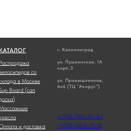
КАТАЛОГ
г. Калининград
ул. Пушкинская, 1А
Распродажа
корп.3
велосипедов со
склада в Москве
ул. Промышленная,
6к6 (ТЦ "Акорус")
Sup Board (сап
доска)
Массажные
+7(981)467-87-87
кресла
+7(981)464-19-16
Оплата и доставка