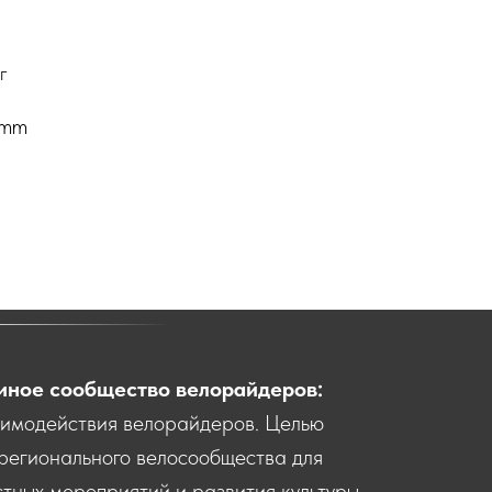
г
 mm
иное сообщество велорайдеров:
аимодействия велорайдеров. Целью
регионального велосообщества для
тных мероприятий и развития культуры