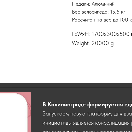
Педали: Алюминий
Вес велосипеда: 15,5 кг
Рассчитан на вес до 100 к
LxWxH: 1700x300x500
Weight: 20000 g
В Калининграде формируется ед
Запускаем новую платформу для вз
инициативы является консолидация 
обмена опытом, организации совмес