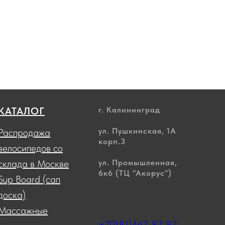
КАТАЛОГ
г. Калининград
ул. Пушкинская, 1А
Распродажа
корп.3
велосипедов со
склада в Москве
ул. Промышленная,
6к6 (ТЦ "Акорус")
Sup Board (сап
доска)
Массажные
+7(981)467-87-87