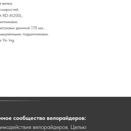
 вилка;
 скоростей;
ft RD-M200L;
ипниками;
атунами длинной 170 мм.;
омышленными подшипниками;
Yin Ing;
иное сообщество велорайдеров:
аимодействия велорайдеров. Целью