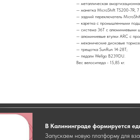
— металлическая амортизационная
— манетка MicroShift TS200-7R, 7
— задний переключатель MicroShi
— каретка с промышленными подш
— система 36T с алюминиевыми ш
— алюминиевые втулки ARC с пр
— механические дисковые тормоза 
— трещотка SunRun 14-28T;
— педали Wellgo B239DU.
Вес велосипеда - 15,85 кг.
В Калининграде формируется ед
Запускаем новую платформу для вз