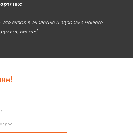
картинке
 это вклад в экологию и здоровье нашего
ды вас видеть!
ним!
ос