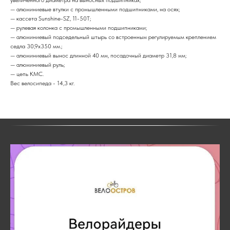
— алюминиевые втулки с промышленными подшипниками, на осях;
— кассета Sunshine-SZ, 11-50T;
— рулевая колонка с промышленными подшипниками;
— алюминиевый подседельный штырь со встроенным регулируемым креплением
седла 30,9х350 мм.;
— алюминиевый вынос длинной 40 мм, посадочный диаметр 31,8 мм;
— алюминиевый руль;
— цепь KMC.
Вес велосипеда - 14,3 кг.