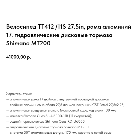
Велосипед TT412 /11S 27.5in, рама алюминий
17, гидравлические дисковые тормоза
Shimano MT200
41000,00
р.
Добавить в корзину
Характеристики:
— алюминиевая рама 17 дюймов с внутренней проводкой тросиков;
— двойные алюминиевые обода 27,5 дюймов, покрышки CST Patrol 27,5х2,25;
— алюминиевая воздушная вилка с блокировкой хода, ход вилки 100 мм;
— манетка Shimano Cues SL-U6000-11R (11 скоростей);
— задний переключатель Shimano Cues RD-U6000;
— гидравлические дисковые тормоза Shimano MT200;
— система 30T, алюминиевые шатуны 170 мм., каретка с полой осью
увеличенного диаметра на выносных подшипниках;