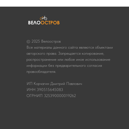
© 2025 Велоостров
Все материалы данного сайта являются объектами
авторского права. Запрещается копирование,
распространение или любое иное использование
информации без предварительного согласия
правообладателя.
ИП Корчагин Дмитрий Павлович
ИНН 390515645083
ОГРНИП 325390000019262