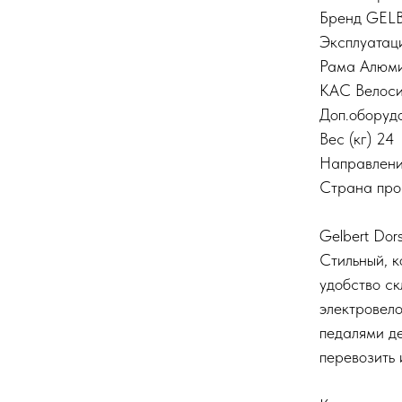
Бренд GEL
Эксплуатац
Рама Алюм
КАС Велос
Доп.оборуд
Вес (кг) 24
Направлен
Страна про
Gelbert Dor
Стильный, к
удобство с
электровел
педалями де
перевозить 