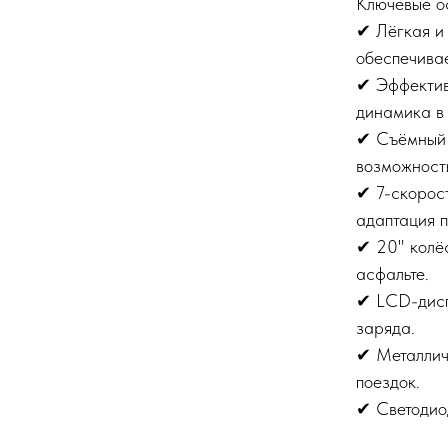
Ключевые о
✔ Лёгкая и
обеспечивае
✔ Эффектив
динамика в
✔ Съёмный 
возможност
✔ 7-скорос
адаптация п
✔ 20" колёс
асфальте.
✔ LCD-дисп
заряда.
✔ Металлич
поездок.
✔ Светодиод