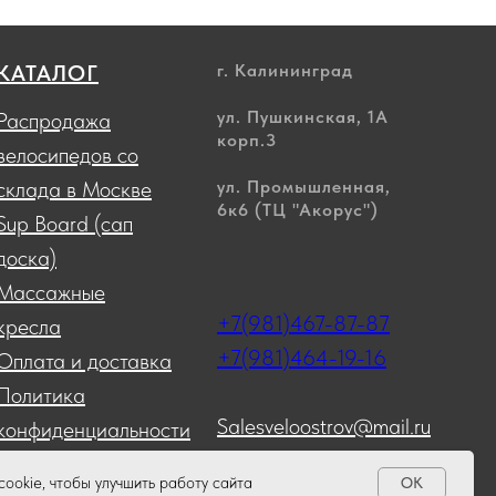
КАТАЛОГ
г. Калининград
ул. Пушкинская, 1А
Распродажа
корп.3
велосипедов со
склада в Москве
ул. Промышленная,
6к6 (ТЦ "Акорус")
Sup Board (сап
доска)
Массажные
+7(981)467-87-87
кресла
+7(981)464-19-16
Оплата и доставка
Политика
Salesveloostrov@mail.ru
конфиденциальности
Возврат
ookie, чтобы улучшить работу сайта
OK
Контент