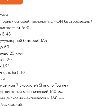
тики:
яторных батарей, технологияLi-ION быстросъёмный
вигателя Вт 500
 В 48
кумуляторной батареи13Ah
до 60
/чдо 25 км/ч
лес 20"
х 1.9"
ность (кг) 110
ний
ицепная 7 скоростей Shimano Tourney
ед. дисковый механический 160 мм
ний дисковый механический 160 мм
 Редукторный