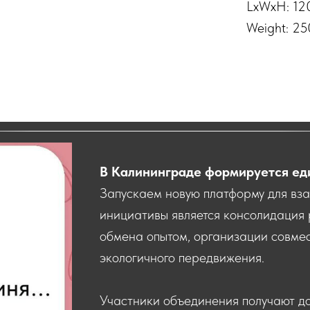
LxWxH: 1
Weight: 2
В Калининграде формируется ед
Запускаем новую платформу для вз
инициативы является консолидация 
обмена опытом, организации совмес
экологичного передвижения.
Участники объединения получают д