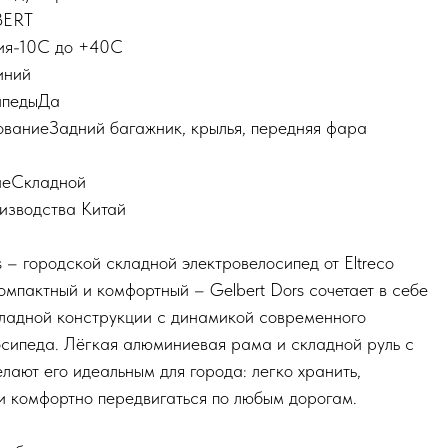
BERT
ия-10С до +40С
иний
ипедыДа
ованиеЗадний багажник, крылья, передняя фара
иеСкладной
изводства Китай
s – городской складной электровелосипед от Eltreco
омпактный и комфортный – Gelbert Dors сочетает в себе
кладной конструкции с динамикой современного
осипеда. Лёгкая алюминиевая рама и складной руль с
лают его идеальным для города: легко хранить,
и комфортно передвигаться по любым дорогам.