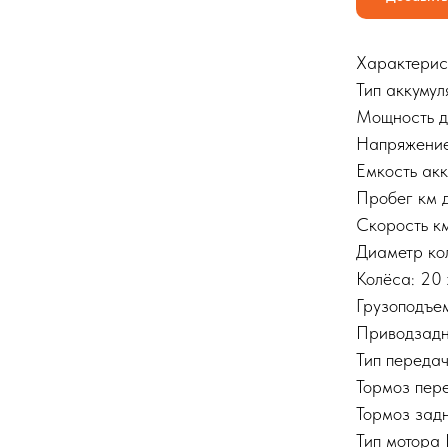
Характерис
Тип аккумул
Мощность д
Напряжение
Емкость ак
Пробег км 
Скорость км
Диаметр ко
Колёса: 20 
Грузоподъем
Приводзад
Тип передач
Тормоз пер
Тормоз зад
Тип мотора