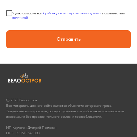
Я даю согласие на
обработку своих персональных данных
в соответствии
политикой
Отправить
© 2025 Велоостров
Все материалы данного сайта являются объектами авторского права.
Запрещается копирование, распространение или любое иное использование
информации без предварительного согласия правообладателя.
ИП Корчагин Дмитрий Павлович
ИНН 390515645083