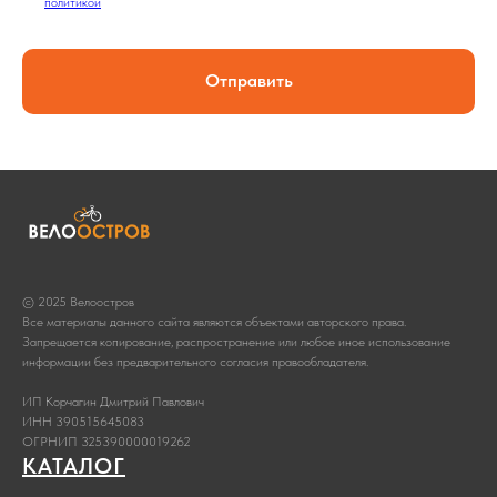
политикой
Отправить
© 2025 Велоостров
Все материалы данного сайта являются объектами авторского права.
Запрещается копирование, распространение или любое иное использование
информации без предварительного согласия правообладателя.
ИП Корчагин Дмитрий Павлович
ИНН 390515645083
ОГРНИП 325390000019262
КАТАЛОГ