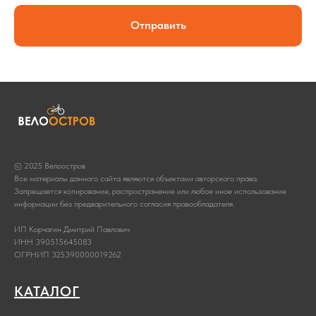
Отправить
© 2025 Велоостров
Все материалы данного сайта являются объектами авторского права.
Запрещается копирование, распространение или любое иное использование
информации без предварительного согласия правообладателя.
ИП Корчагин Дмитрий Павлович
ИНН 390515645083
ОГРНИП 325390000019262
КАТАЛОГ