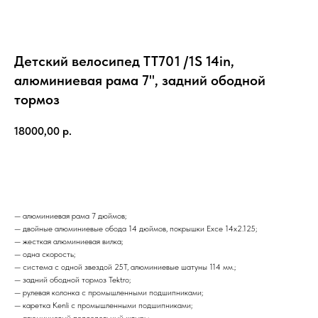
Детский велосипед TT701 /1S 14in,
алюминиевая рама 7", задний ободной
тормоз
18000,00
р.
Добавить в корзину
— алюминиевая рама 7 дюймов;
— двойные алюминиевые обода 14 дюймов, покрышки Exce 14х2.125;
— жесткая алюминиевая вилка;
— одна скорость;
— система с одной звездой 25T, алюминиевые шатуны 114 мм.;
— задний ободной тормоз Tektro;
— рулевая колонка с промышленными подшипниками;
— каретка Kenli с промышленными подшипниками;
— алюминиевый подседельный штырь;